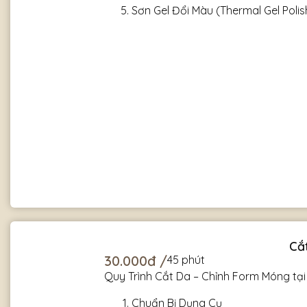
Sơn Gel Đổi Màu (Thermal Gel Polis
Cắ
30.000đ /
45 phút
Quy Trình Cắt Da – Chỉnh Form Móng tại
Chuẩn Bị Dụng Cụ