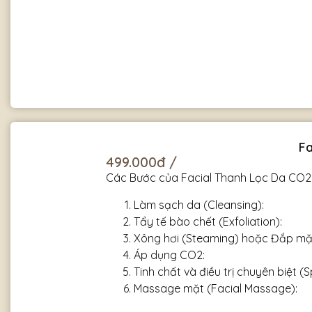
Fa
499.000đ /
Các Bước của Facial Thanh Lọc Da CO2 
Làm sạch da (Cleansing):
Tẩy tế bào chết (Exfoliation):
Xông hơi (Steaming) hoặc Đắp mặ
Áp dụng CO2:
Tinh chất và điều trị chuyên biệt (
Massage mặt (Facial Massage):
Dưỡng ẩm (Moisturizing):