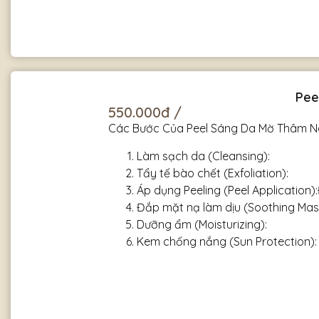
Pee
550.000đ /
Các Bước Của Peel Sáng Da Mờ Thâm N
Làm sạch da (Cleansing):
Tẩy tế bào chết (Exfoliation):
Áp dụng Peeling (Peel Application)
Đắp mặt nạ làm dịu (Soothing Mas
Dưỡng ẩm (Moisturizing):
Kem chống nắng (Sun Protection):