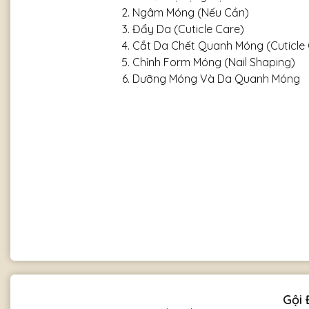
Ngâm Móng (Nếu Cần)
Đẩy Da (Cuticle Care)
Cắt Da Chết Quanh Móng (Cuticle 
Chỉnh Form Móng (Nail Shaping)
Dưỡng Móng Và Da Quanh Móng
Hoàn Thiện (Finishing Touches)
Gội 