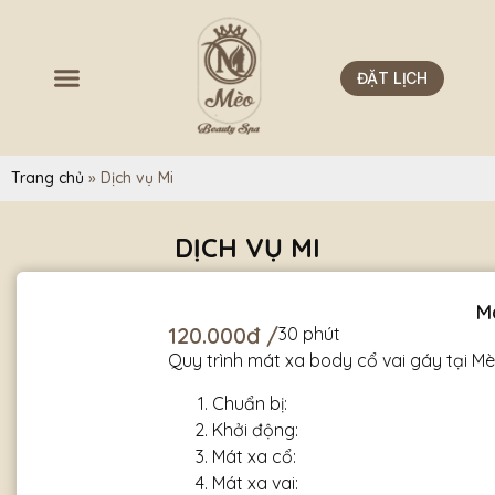
ĐẶT LỊCH
Trang chủ
»
Dịch vụ Mi
DỊCH VỤ MI
M
120.000đ /
30 phút
Quy trình mát xa body cổ vai gáy tại M
Chuẩn bị:
Khởi động:
Mát xa cổ:
Mát xa vai: