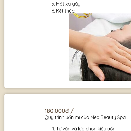
Mát xa gáy:
Kết thúc:
180.000đ /
Quy trình uốn mi của Mèo Beauty Spa:
Tư vấn và lựa chọn kiểu uốn: